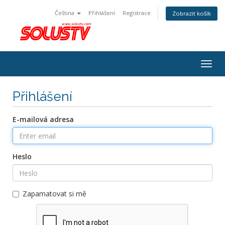
Čeština
Přihlášení
Registrace
Zobrazit košík
Togg
navig
Přihlášení
E-mailová adresa
Heslo
Zapamatovat si mě