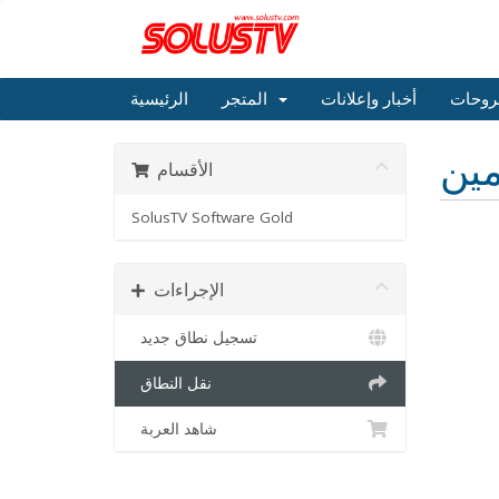
روحات
أخبار وإعلانات
المتجر
الرئيسية
مين
الأقسام
SolusTV Software Gold
الإجراءات
تسجيل نطاق جديد
نقل النطاق
شاهد العربة