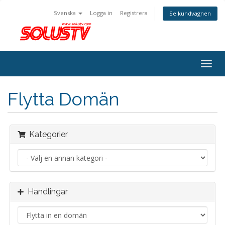
Svenska
Logga in
Registrera
Se kundvagnen
Togg
navig
Flytta Domän
Kategorier
Handlingar